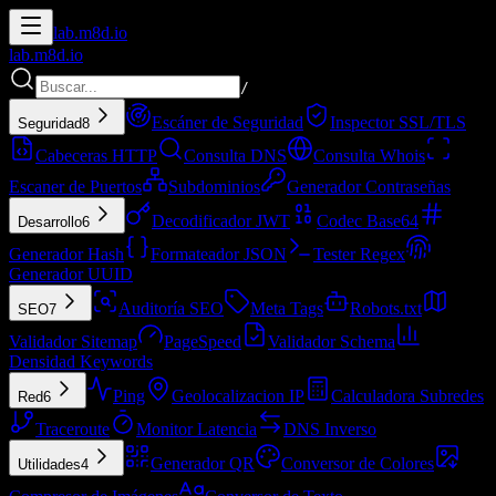
lab.
m8d.io
lab.
m8d.io
/
Escáner de Seguridad
Inspector SSL/TLS
Seguridad
8
Cabeceras HTTP
Consulta DNS
Consulta Whois
Escaner de Puertos
Subdominios
Generador Contraseñas
Decodificador JWT
Codec Base64
Desarrollo
6
Generador Hash
Formateador JSON
Tester Regex
Generador UUID
Auditoría SEO
Meta Tags
Robots.txt
SEO
7
Validador Sitemap
PageSpeed
Validador Schema
Densidad Keywords
Ping
Geolocalizacion IP
Calculadora Subredes
Red
6
Traceroute
Monitor Latencia
DNS Inverso
Generador QR
Conversor de Colores
Utilidades
4