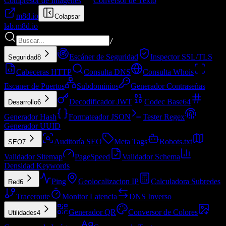
Compresor de Imágenes
Conversor de Texto
m8d.io
Colapsar
lab.
m8d.io
/
Escáner de Seguridad
Inspector SSL/TLS
Seguridad
8
Cabeceras HTTP
Consulta DNS
Consulta Whois
Escaner de Puertos
Subdominios
Generador Contraseñas
Decodificador JWT
Codec Base64
Desarrollo
6
Generador Hash
Formateador JSON
Tester Regex
Generador UUID
Auditoría SEO
Meta Tags
Robots.txt
SEO
7
Validador Sitemap
PageSpeed
Validador Schema
Densidad Keywords
Ping
Geolocalizacion IP
Calculadora Subredes
Red
6
Traceroute
Monitor Latencia
DNS Inverso
Generador QR
Conversor de Colores
Utilidades
4