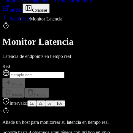
Compresor de Imágenes
Conversor de Texto
m8d.io
Colapsar
Panel
/
Red
/
Monitor Latencia
Monitor Latencia
Latencia de endpoints en tiempo real
Red
Añadir
Iniciar
Limpiar
Intervalo:
1s
2s
5s
10s
Añade un host para monitorear su latencia en tiempo real
Soporta hasta 4 objetivos simultáneos con gráfico en vivo