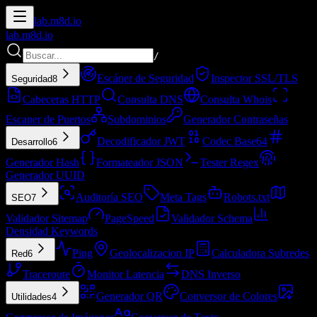
lab.
m8d.io
lab.
m8d.io
/
Escáner de Seguridad
Inspector SSL/TLS
Seguridad
8
Cabeceras HTTP
Consulta DNS
Consulta Whois
Escaner de Puertos
Subdominios
Generador Contraseñas
Decodificador JWT
Codec Base64
Desarrollo
6
Generador Hash
Formateador JSON
Tester Regex
Generador UUID
Auditoría SEO
Meta Tags
Robots.txt
SEO
7
Validador Sitemap
PageSpeed
Validador Schema
Densidad Keywords
Ping
Geolocalizacion IP
Calculadora Subredes
Red
6
Traceroute
Monitor Latencia
DNS Inverso
Generador QR
Conversor de Colores
Utilidades
4