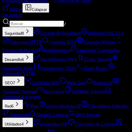
Compresor de Imágenes
Conversor de Texto
m8d.io
Colapsar
lab.
m8d.io
/
Escáner de Seguridad
Inspector SSL/TLS
Seguridad
8
Cabeceras HTTP
Consulta DNS
Consulta Whois
Escaner de Puertos
Subdominios
Generador Contraseñas
Decodificador JWT
Codec Base64
Desarrollo
6
Generador Hash
Formateador JSON
Tester Regex
Generador UUID
Auditoría SEO
Meta Tags
Robots.txt
SEO
7
Validador Sitemap
PageSpeed
Validador Schema
Densidad Keywords
Ping
Geolocalizacion IP
Calculadora Subredes
Red
6
Traceroute
Monitor Latencia
DNS Inverso
Generador QR
Conversor de Colores
Utilidades
4