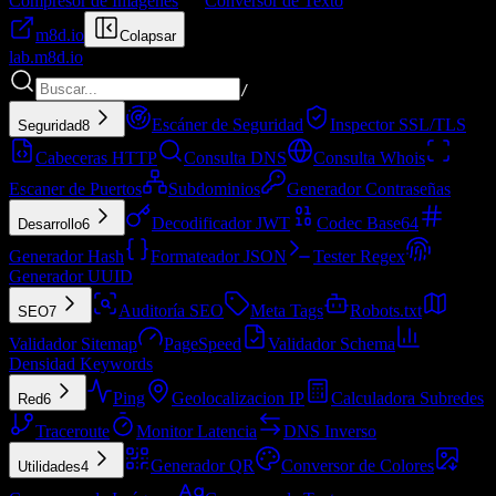
Compresor de Imágenes
Conversor de Texto
m8d.io
Colapsar
lab.
m8d.io
/
Escáner de Seguridad
Inspector SSL/TLS
Seguridad
8
Cabeceras HTTP
Consulta DNS
Consulta Whois
Escaner de Puertos
Subdominios
Generador Contraseñas
Decodificador JWT
Codec Base64
Desarrollo
6
Generador Hash
Formateador JSON
Tester Regex
Generador UUID
Auditoría SEO
Meta Tags
Robots.txt
SEO
7
Validador Sitemap
PageSpeed
Validador Schema
Densidad Keywords
Ping
Geolocalizacion IP
Calculadora Subredes
Red
6
Traceroute
Monitor Latencia
DNS Inverso
Generador QR
Conversor de Colores
Utilidades
4