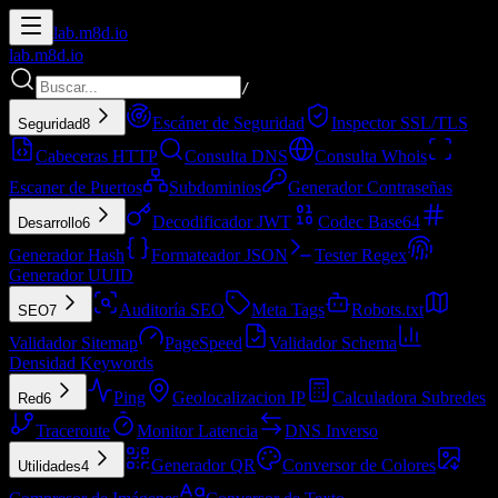
lab.
m8d.io
lab.
m8d.io
/
Escáner de Seguridad
Inspector SSL/TLS
Seguridad
8
Cabeceras HTTP
Consulta DNS
Consulta Whois
Escaner de Puertos
Subdominios
Generador Contraseñas
Decodificador JWT
Codec Base64
Desarrollo
6
Generador Hash
Formateador JSON
Tester Regex
Generador UUID
Auditoría SEO
Meta Tags
Robots.txt
SEO
7
Validador Sitemap
PageSpeed
Validador Schema
Densidad Keywords
Ping
Geolocalizacion IP
Calculadora Subredes
Red
6
Traceroute
Monitor Latencia
DNS Inverso
Generador QR
Conversor de Colores
Utilidades
4