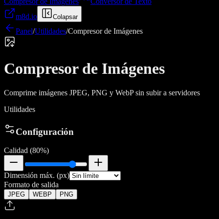
Compresor de Imágenes
Conversor de Texto
m8d.io
Colapsar
Panel
/
Utilidades
/
Compresor de Imágenes
Compresor de Imágenes
Comprime imágenes JPEG, PNG y WebP sin subir a servidores
Utilidades
Configuración
Calidad (
80
%)
Dimensión máx. (px)
Formato de salida
JPEG
WEBP
PNG