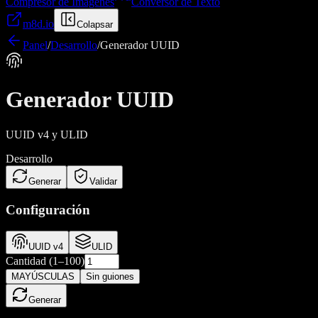
Compresor de Imágenes
Conversor de Texto
m8d.io
Colapsar
Panel
/
Desarrollo
/
Generador UUID
Generador UUID
UUID v4 y ULID
Desarrollo
Generar
Validar
Configuración
UUID v4
ULID
Cantidad (1–100)
MAYÚSCULAS
Sin guiones
Generar