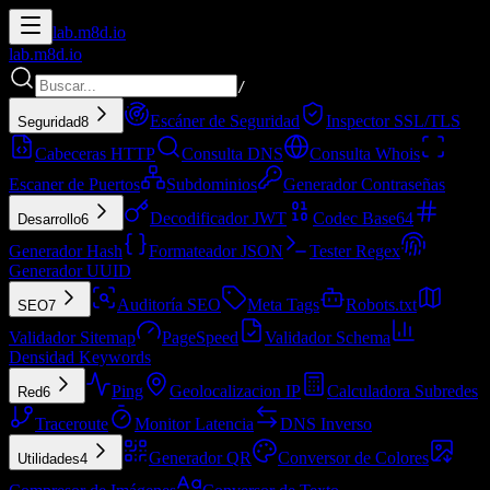
lab.
m8d.io
lab.
m8d.io
/
Escáner de Seguridad
Inspector SSL/TLS
Seguridad
8
Cabeceras HTTP
Consulta DNS
Consulta Whois
Escaner de Puertos
Subdominios
Generador Contraseñas
Decodificador JWT
Codec Base64
Desarrollo
6
Generador Hash
Formateador JSON
Tester Regex
Generador UUID
Auditoría SEO
Meta Tags
Robots.txt
SEO
7
Validador Sitemap
PageSpeed
Validador Schema
Densidad Keywords
Ping
Geolocalizacion IP
Calculadora Subredes
Red
6
Traceroute
Monitor Latencia
DNS Inverso
Generador QR
Conversor de Colores
Utilidades
4