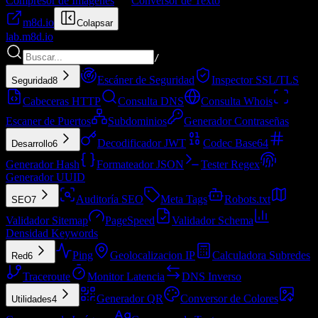
Compresor de Imágenes
Conversor de Texto
m8d.io
Colapsar
lab.
m8d.io
/
Escáner de Seguridad
Inspector SSL/TLS
Seguridad
8
Cabeceras HTTP
Consulta DNS
Consulta Whois
Escaner de Puertos
Subdominios
Generador Contraseñas
Decodificador JWT
Codec Base64
Desarrollo
6
Generador Hash
Formateador JSON
Tester Regex
Generador UUID
Auditoría SEO
Meta Tags
Robots.txt
SEO
7
Validador Sitemap
PageSpeed
Validador Schema
Densidad Keywords
Ping
Geolocalizacion IP
Calculadora Subredes
Red
6
Traceroute
Monitor Latencia
DNS Inverso
Generador QR
Conversor de Colores
Utilidades
4