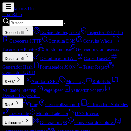
lab.
m8d.io
lab.
m8d.io
/
Escáner de Seguridad
Inspector SSL/TLS
Seguridad
8
Cabeceras HTTP
Consulta DNS
Consulta Whois
Escaner de Puertos
Subdominios
Generador Contraseñas
Decodificador JWT
Codec Base64
Desarrollo
6
Generador Hash
Formateador JSON
Tester Regex
Generador UUID
Auditoría SEO
Meta Tags
Robots.txt
SEO
7
Validador Sitemap
PageSpeed
Validador Schema
Densidad Keywords
Ping
Geolocalizacion IP
Calculadora Subredes
Red
6
Traceroute
Monitor Latencia
DNS Inverso
Generador QR
Conversor de Colores
Utilidades
4