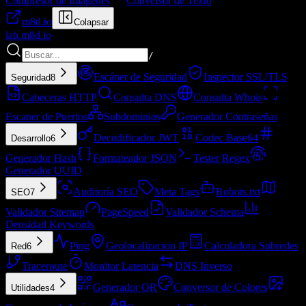
Compresor de Imágenes
Conversor de Texto
m8d.io
Colapsar
lab.
m8d.io
/
Escáner de Seguridad
Inspector SSL/TLS
Seguridad
8
Cabeceras HTTP
Consulta DNS
Consulta Whois
Escaner de Puertos
Subdominios
Generador Contraseñas
Decodificador JWT
Codec Base64
Desarrollo
6
Generador Hash
Formateador JSON
Tester Regex
Generador UUID
Auditoría SEO
Meta Tags
Robots.txt
SEO
7
Validador Sitemap
PageSpeed
Validador Schema
Densidad Keywords
Ping
Geolocalizacion IP
Calculadora Subredes
Red
6
Traceroute
Monitor Latencia
DNS Inverso
Generador QR
Conversor de Colores
Utilidades
4