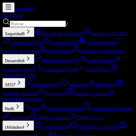
lab.
m8d.io
lab.
m8d.io
/
Escáner de Seguridad
Inspector SSL/TLS
Seguridad
8
Cabeceras HTTP
Consulta DNS
Consulta Whois
Escaner de Puertos
Subdominios
Generador Contraseñas
Decodificador JWT
Codec Base64
Desarrollo
6
Generador Hash
Formateador JSON
Tester Regex
Generador UUID
Auditoría SEO
Meta Tags
Robots.txt
SEO
7
Validador Sitemap
PageSpeed
Validador Schema
Densidad Keywords
Ping
Geolocalizacion IP
Calculadora Subredes
Red
6
Traceroute
Monitor Latencia
DNS Inverso
Generador QR
Conversor de Colores
Utilidades
4