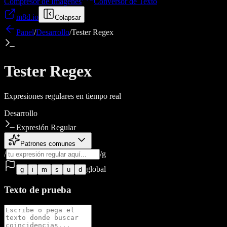
Compresor de Imágenes
Conversor de Texto
m8d.io
Colapsar
Panel
/
Desarrollo
/
Tester Regex
Tester Regex
Expresiones regulares en tiempo real
Desarrollo
Expresión Regular
Patrones comunes
/
/
g
global
g
i
m
s
u
d
Texto de prueba