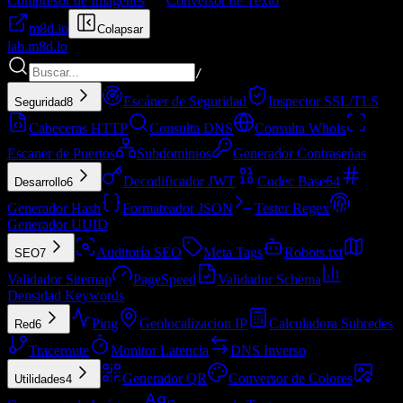
Compresor de Imágenes
Conversor de Texto
m8d.io
Colapsar
lab.
m8d.io
/
Escáner de Seguridad
Inspector SSL/TLS
Seguridad
8
Cabeceras HTTP
Consulta DNS
Consulta Whois
Escaner de Puertos
Subdominios
Generador Contraseñas
Decodificador JWT
Codec Base64
Desarrollo
6
Generador Hash
Formateador JSON
Tester Regex
Generador UUID
Auditoría SEO
Meta Tags
Robots.txt
SEO
7
Validador Sitemap
PageSpeed
Validador Schema
Densidad Keywords
Ping
Geolocalizacion IP
Calculadora Subredes
Red
6
Traceroute
Monitor Latencia
DNS Inverso
Generador QR
Conversor de Colores
Utilidades
4