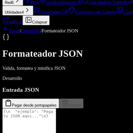
Ping
Geolocalizacion IP
Calculadora Subredes
Red
6
Generador QR
Conversor de Colores
Comp
Utilidades
4
m8d.io
Colapsar
Panel
/
Desarrollo
/
Formateador JSON
Formateador JSON
Valida, formatea y minifica JSON
Desarrollo
Entrada JSON
Pegar desde portapapeles
Limpiar