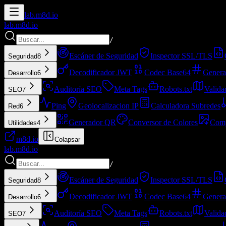
lab.
m8d.io
lab.
m8d.io
/
Escáner de Seguridad
Inspector SSL/TLS
Seguridad
8
Decodificador JWT
Codec Base64
Genera
Desarrollo
6
Auditoría SEO
Meta Tags
Robots.txt
Valida
SEO
7
Ping
Geolocalizacion IP
Calculadora Subredes
Red
6
Generador QR
Conversor de Colores
Comp
Utilidades
4
m8d.io
Colapsar
lab.
m8d.io
/
Escáner de Seguridad
Inspector SSL/TLS
Seguridad
8
Decodificador JWT
Codec Base64
Genera
Desarrollo
6
Auditoría SEO
Meta Tags
Robots.txt
Valida
SEO
7