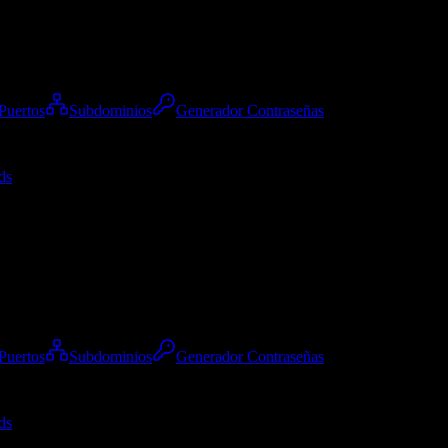
Puertos
Subdominios
Generador Contraseñas
ds
Puertos
Subdominios
Generador Contraseñas
ds