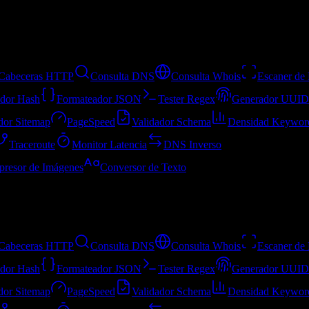
Cabeceras HTTP
Consulta DNS
Consulta Whois
Escaner de 
dor Hash
Formateador JSON
Tester Regex
Generador UUID
dor Sitemap
PageSpeed
Validador Schema
Densidad Keywor
Traceroute
Monitor Latencia
DNS Inverso
resor de Imágenes
Conversor de Texto
Cabeceras HTTP
Consulta DNS
Consulta Whois
Escaner de 
dor Hash
Formateador JSON
Tester Regex
Generador UUID
dor Sitemap
PageSpeed
Validador Schema
Densidad Keywor