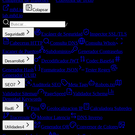
Compresor de Imágenes
Conversor de Texto
m8d.io
Colapsar
lab.
m8d.io
/
Escáner de Seguridad
Inspector SSL/TLS
Seguridad
8
Cabeceras HTTP
Consulta DNS
Consulta Whois
Escaner de Puertos
Subdominios
Generador Contraseñas
Decodificador JWT
Codec Base64
Desarrollo
6
Generador Hash
Formateador JSON
Tester Regex
Generador UUID
Auditoría SEO
Meta Tags
Robots.txt
SEO
7
Validador Sitemap
PageSpeed
Validador Schema
Densidad Keywords
Ping
Geolocalizacion IP
Calculadora Subredes
Red
6
Traceroute
Monitor Latencia
DNS Inverso
Generador QR
Conversor de Colores
Utilidades
4