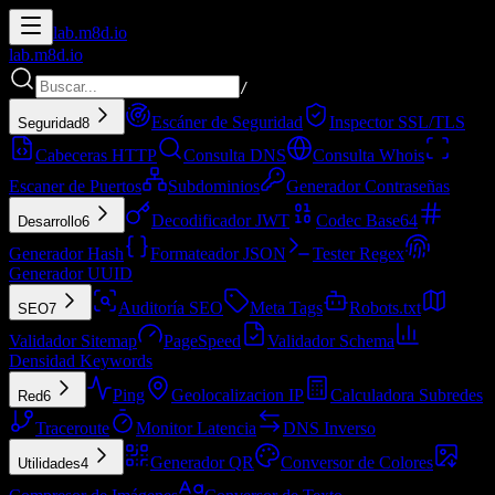
lab.
m8d.io
lab.
m8d.io
/
Escáner de Seguridad
Inspector SSL/TLS
Seguridad
8
Cabeceras HTTP
Consulta DNS
Consulta Whois
Escaner de Puertos
Subdominios
Generador Contraseñas
Decodificador JWT
Codec Base64
Desarrollo
6
Generador Hash
Formateador JSON
Tester Regex
Generador UUID
Auditoría SEO
Meta Tags
Robots.txt
SEO
7
Validador Sitemap
PageSpeed
Validador Schema
Densidad Keywords
Ping
Geolocalizacion IP
Calculadora Subredes
Red
6
Traceroute
Monitor Latencia
DNS Inverso
Generador QR
Conversor de Colores
Utilidades
4